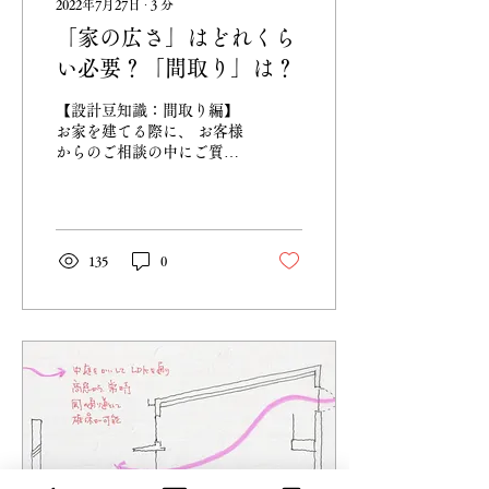
2022年7月27日
∙
3
分
「家の広さ」はどれくら
い必要？「間取り」は？
【設計豆知識：間取り編】
お家を建てる際に、 お客様
からのご相談の中にご質問
が多いのが「家の広さ」と
「間取り」についてです。
人間1人が生活するのに必
要な坪数は8～10坪と言わ
れています。 つまり、4人
135
0
家族の家なら、32～40坪く
らいが目安ということにな
ります。...