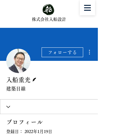
株式会社入船設計
その他
フォローする
脚本
入船重光
建築目線
プロフィール
登録日： 2022年1月19日