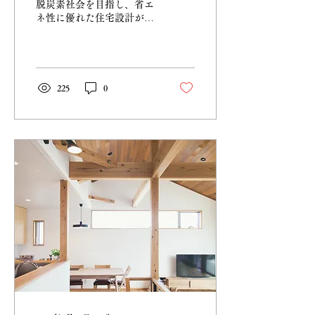
脱炭素社会を目指し、省エ
ネ性に優れた住宅設計が標
準になりつつあります。 ま
ず、省エネを住宅に取りい
れる方法には様々な手段が
あります。 １.断熱に優れ
た資材の活用 2.省エネ設備
225
0
の設置 3.太陽光発電などを
活用して電気を生み出す な
どの方法。...