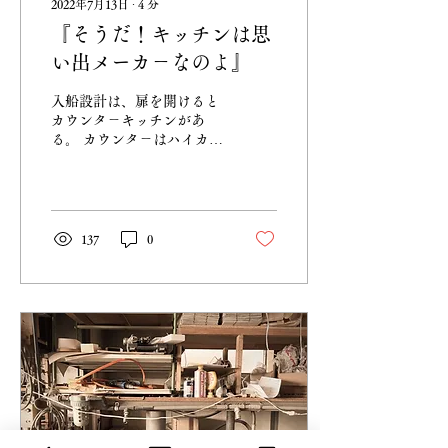
2022年7月13日
∙
4
分
『そうだ！キッチンは思
い出メーカ－なのよ』
入船設計は、扉を開けると
カウンタ－キッチンがあ
る。 カウンタ－はハイカウ
ンタ－になっていて正面か
ら見るとキッチンが見えな
くて、 初めて事務所の前を
通る人は美容院と思われて
いる事が良くある。 何故、
137
0
正面にキッチンを作ったか
とゆうと まずは【顔】のあ
る事務所にしたかった。...