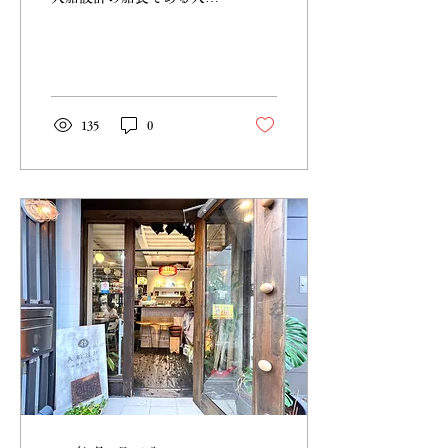
は愛媛県松山市の出身で
す。 瀬戸大橋・しまなみ海
道・鳴門海峡大橋等を利用
して車や電車で上陸する事
が出来る。 台風や風の強い
日は橋が通行止めになる事
135
0
があるけれど、大阪から車
で約5時間。...