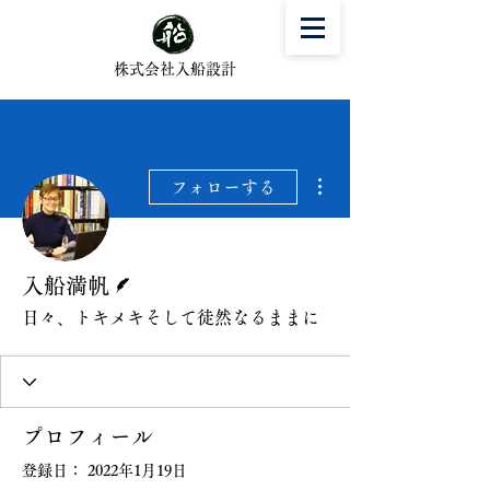
株式会社入船設計
その他
フォローする
脚本
入船満帆
日々、トキメキそして徒然なるままに
プロフィール
登録日： 2022年1月19日