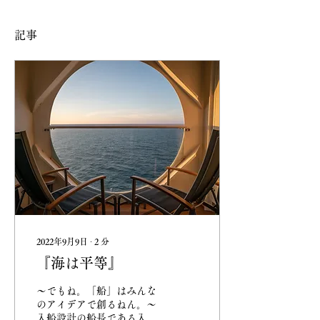
記事
2022年9月9日
∙
2
分
『海は平等』
～でもね。「船」はみんな
のアイデアで創るねん。～
入船設計の船長である入船