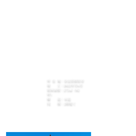
交通量の多い道路から少し奥まった場所に位置
しており、地域の方々に存在を認知していただ
くために、印象的で親しみやすい建築を目指し
ました。白を基調としたシンプルな造形に。や
わらかなアール形状とスリット状の開口部を組
み合わせることで清潔感と安心感を表現。日中
は自然光が穏やかに室内へ広がり、夜には窓か
ら漏れる光が街並みに温かさと潤いを与えま
す。​歯科医院に求められる「安心「清潔」「信
頼」を建築として具現化し地域、住宅の健康を
支える拠点となることを願って計画しました。
所 在 地：奈良県橿原市
竣 工：2022年月6月
延床面積：272㎡（82
坪）
構 造：木造
規 模：2階建て