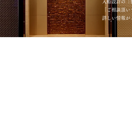
入船設計の「
「ご相談頂い
詳しい情報が