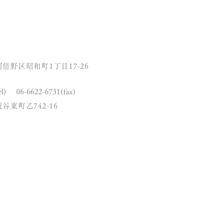
JECTS
住まいの相談会
倍野区昭和町1丁目17-26
el) 06-6622-6731(fax)
谷東町乙742-16