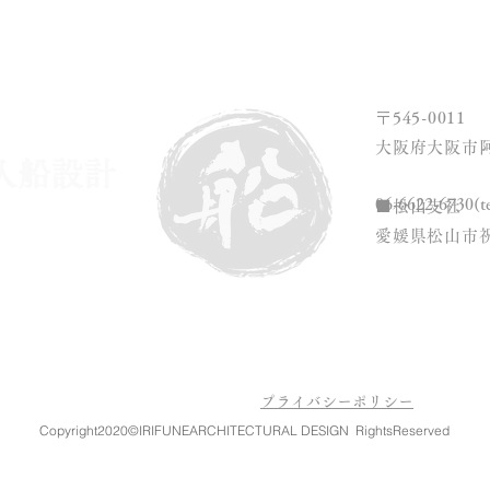
CEPT
WORKS
INFORMATION
ABOUT US
PRO
〒545-0011
大阪府大阪市阿
入船設計
06-6622-6730(t
■松山支社
​愛媛県松山市祝
お問い合せはこちらから
プライバシーポリシー
Copyright2020©IRIFUNEARCHITECTURAL DESIGN RightsReserved