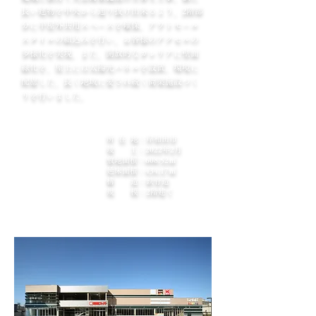
長い建物を中央から通り抜け出来るよう、2階部
分に半屋外共用スペースを確保。アウトモール
スタイルの組込みを行い、お客様のアクセルの
多様化を実現。また、開放的なガレリアに壁面
緑化を、屋上には太陽光パネルを設置。環境に
配慮した、長く地域に愛され続く商業施設づく
りを行いました。
所 在 地：岸和田市
竣 工：2022年2月
敷地面積：608.52​㎡
延床面積：434.17㎡
構 造：鉄骨造
規 模：2階建て