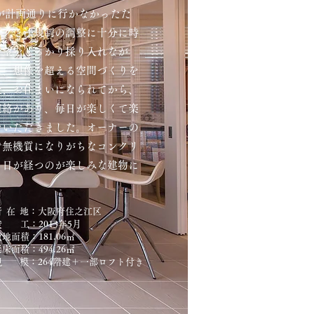
が計画通りに行かなかったた
ングと法規制の調整に十分に時
希望をしっかり採り入れなが
し、想像を超える空間づくりを
後、お住まいになられてから、
連絡があり、毎日が楽しくて楽
をいただきました。オーナーの
で無機質になりがちなコンクリ
月日が経つのが楽しみな建物に
所 在 地：大阪府住之江区
竣 工：2013年5月
地面積：181.06​㎡
床面積：494.26㎡
​規 模：264階建＋一部ロフト付き