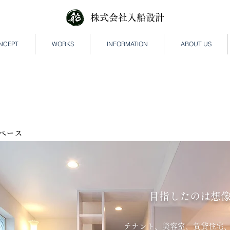
株式会社入船設計
NCEPT
WORKS
INFORMATION
ABOUT US
スペース
目指したのは想像
テナント、美容室、賃貸住宅