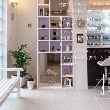
特徴的な建物です。 敷地取得
め、多種多様な用途とゾーニ
間をかけました。お客様のご
ら、様々なアイデアを絞り出
めざしました。引き渡し完了
お客様からは毎日のようにご
しくてたまらないと喜びの声
センスあふれるガーデニング
ートが命あふれる表情になり
なりました。
敷
延