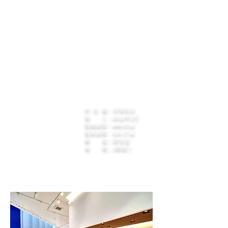
ームは訪れた人だけでなく、通行する人々にも
強く印象を残すデザインです。そして額縁のよ
うに縁取られたショーウインドウは外からも車
両が美しく見えるようにピクチャーウインドウ
を採用しました。店内は開放的な展示空間と北
欧テイストの上質で落ち着いた空間で構成。​お
客様がゆったりと、そして心地よく過ごしてい
ただるよう配慮しました。
所 在 地：岸和田市
竣 工：2022年2月
敷地面積：608.52​㎡
延床面積：434.17㎡
構 造：鉄骨造
規 模：2階建て