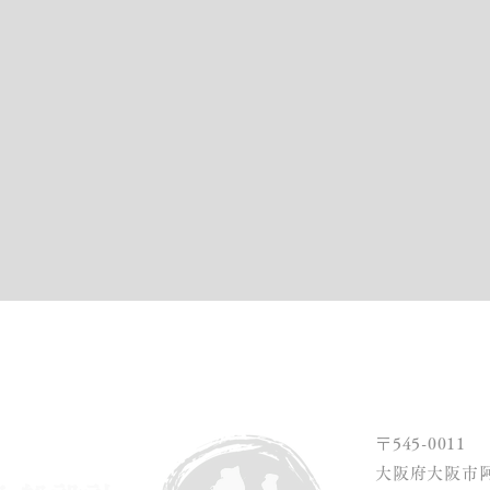
CEPT
WORKS
INFORMATION
ABOUT US
PRO
〒545-0011
大阪府大阪市阿