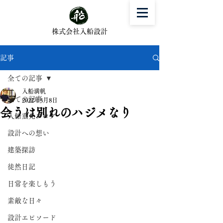
株式会社入船設計
記事
全ての記事
入船満帆
全ての記事
2022年3月8日
会うは別れのハジメなり
入船重光ブログ
設計への想い
建築探訪
徒然日記
日常を楽しもう
素敵な日々
設計エピソード