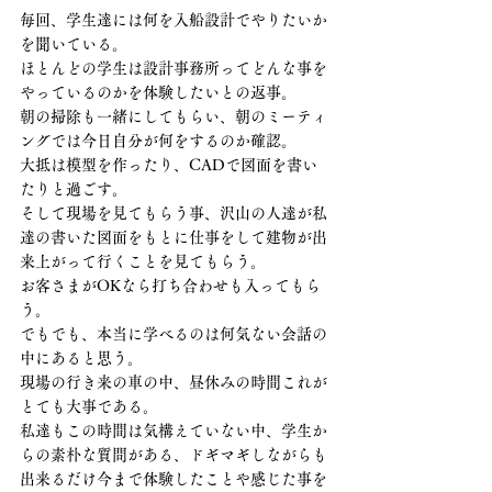
毎回、学生達には何を入船設計でやりたいか
を聞いている。
ほとんどの学生は設計事務所ってどんな事を
やっているのかを体験したいとの返事。
朝の掃除も一緒にしてもらい、朝のミーティ
ングでは今日自分が何をするのか確認。
大抵は模型を作ったり、CADで図面を書い
たりと過ごす。
そして現場を見てもらう事、沢山の人達が私
達の書いた図面をもとに仕事をして建物が出
来上がって行くことを見てもらう。
お客さまがOKなら打ち合わせも入ってもら
う。
でもでも、本当に学べるのは何気ない会話の
中にあると思う。
現場の行き来の車の中、昼休みの時間これが
とても大事である。
私達もこの時間は気構えていない中、学生か
らの素朴な質問がある、ドギマギしながらも
出来るだけ今まで体験したことや感じた事を