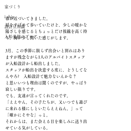
家づくり
i-ship
春が近づいてきました。
肩をすぼめて歩いていたけど、少しの暖かな
設計豆知識
陽ざしを感じるとちょっとだけ視線を高く持
入船美穂のブログ
ち、胸が少し開いた感じがします。
3月、この季節に限らず出会いと別れはあり
ますが残念ながら1人のアルバイトスタッフ
が入船設計から船出しました。
スタッフが船出を決意する度に、どうしてな
んやろ?　入船設計て魅力ないんかな？
と思いいつも理由は聞くのですが、やっぱり
寂しい限りです。
でも、友達が言ってくれたのです。
「ええやん。その子たちが、又いつでも遊び
に来れる様にしといたらええねん。」って
「確かにそやな」っと。
それからは、また会える日を楽しみに送り出
せている気がしている。