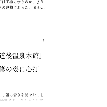
宅付工場とゆうのか、まさ
りの建物であった。 まわり
間と商いの空間を一つの建
の知り合いが設計をしたと聞
道後温泉本館」
修の姿に心打
こし落ち着きを見せたこと
帰省です。 久しぶりに実
スの道後温泉本館を目指し