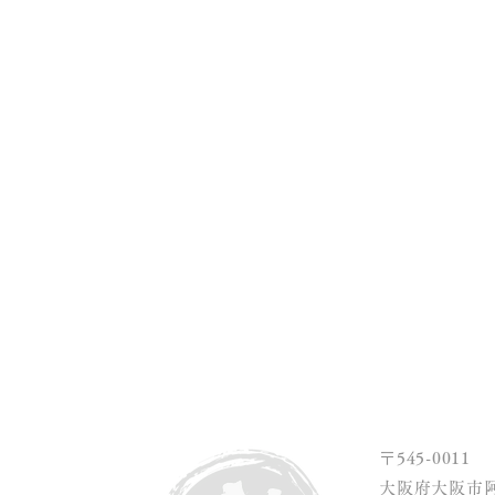
CEPT
WORKS
INFORMATION
ABOUT US
PRO
〒545-0011
大阪府大阪市阿