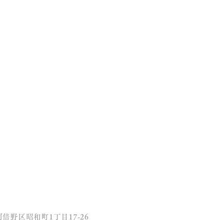
JECTS
住まいの相談会
倍野区昭和町1丁目17-26