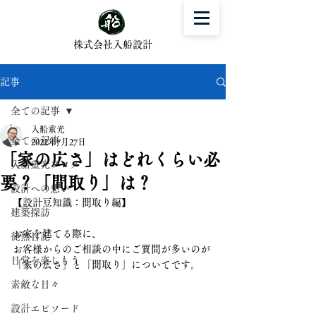
株式会社入船設計
記事
全ての記事
入船重光
全ての記事
2022年7月27日
「家の広さ」はどれくらい必
入船重光ブログ
要？「間取り」は？
設計への想い
【設計豆知識：間取り編】
建築探訪
お家を建てる際に、
徒然日記
お客様からのご相談の中にご質問が多いのが
日常を楽しもう
「家の広さ」と「間取り」についてです。
素敵な日々
設計エピソード