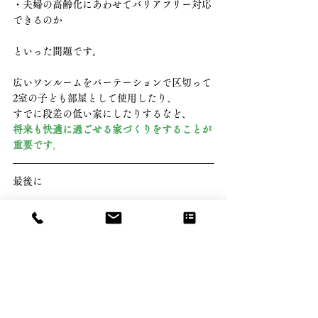
・夫婦の高齢化にあわせてバリアフリー対応
できるのか
といった問題です。
広いワンルームをパーテーションで区切って
2室の子ども部屋として使用したり、
すでに段差の低い家にしたりするなど、
将来も快適に過ごせる家づくりをすることが
重要です
。
最後に　
これからの人生を築く「マイホームの設計」
にはお客様それぞれの
「願い」と「想い」
が
あります。
その
双方に寄り添い、形として描いていくの
が私達、建築家の役目
です。
そして
、
限られた土地の広さを活かすも殺す