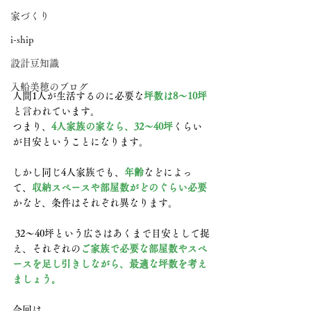
家づくり
i-ship
設計豆知識
入船美穂のブログ
人間1人が生活するのに必要な
坪数は8～10坪
と言われています。
つまり、
4人家族の家なら、32～40坪
くらい
が目安ということになります。
しかし同じ4人家族でも、
年齢
などによっ
て、
収納スペースや部屋数がどのぐらい必要
かなど、条件はそれぞれ異なります。
 32～40坪という広さはあくまで目安として捉
え、それぞれの
ご家族で必要な部屋数やスペ
ースを足し引きしながら、最適な坪数を考え
ましょう。
今回は