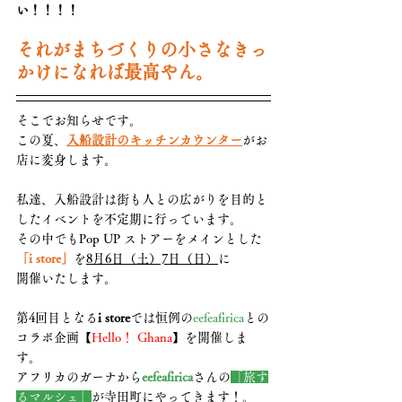
い！！！！
それがまちづくりの小さなきっ
かけになれば最高やん。
そこでお知らせです。
この夏、
入船設計のキッチンカウンター
がお
店に変身します。
私達、入船設計は街も人との広がりを目的と
したイベントを不定期に行っています。
その中でもPop UP ストアーをメインとした
「i store」
を
8月6日（土）7日（日）
に
開催いたします。
第4回目となる
i store
では恒例の
eefeafirica
との
コラボ企画【
Hello！ Ghana
】を開催しま
す
。
アフリカのガーナから
eefeafirica
さんの
「旅す
るマルシェ」
が寺田町にやってきます！。