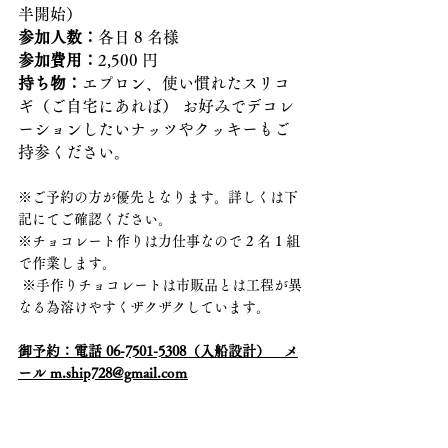
半開始）　
参加人数：
各日 8 名様 
参加費用：
2,500 円　
持ち物：
エプロン、使い慣れたスリコ
ギ（ご自宅にあれば） お好みでデコレ
ーションしたいナッツやクッキーもご
持参ください。
※ご予約の方が優先となります。詳しくは下
記にてご確認ください。
※チョコレート作りは力仕事なので 2 名 1 組
で作業します。
 ※手作りチョコレートは市販品とは工程が異
なる為溶けやすくザクザクしています。
御予約：電話 06-7501-5308（入船設計）　メ
ール m.ship728@gmail.coｍ