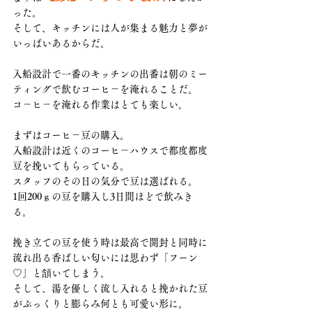
った。
そして、キッチンには人が集まる魅力と夢が
いっぱいあるからだ。
入船設計で一番のキッチンの出番は朝のミー
ティングで飲むコーヒ－を淹れることだ。
コ－ヒ－を淹れる作業はとても楽しい。
まずはコーヒ－豆の購入。
入船設計は近くのコーヒ－ハウスで都度都度
豆を挽いてもらっている。
スタッフのその日の気分で豆は選ばれる。
1回200ｇの豆を購入し3日間ほどで飲みき
る。
挽き立ての豆を使う時は最高で開封と同時に
流れ出る香ばしい匂いには思わず「フーン
♡」と頷いてしまう。
そして、湯を優しく流し入れると挽かれた豆
がぷっくりと膨らみ何とも可愛い形に。