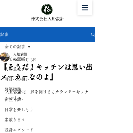
株式会社入船設計
記事
全ての記事
入船満帆
全ての記事
2022年7月13日
『そうだ！キッチンは思い出
入船重光ブログ
メーカ－なのよ』
設計への想い
建築探訪
入船設計は、扉を開けるとカウンタ－キッチ
ンがある。
徒然日記
日常を楽しもう
素敵な日々
設計エピソード