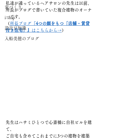
私達が通っているヘアサロンの先生は以前、
家づくり
所長がブログで書いていた複合建物のオーナ
－です。
i-ship
（
所長ブログ『
4つの顔をもつ「店舗・賃貸
設計豆知識
付き住宅」』
はこちらから→
）
入船美穂のブログ
先生はハサミひとつで心斎橋に自社ビルを建
て、
ご自宅も含めてこれまでに3つの建物を建築