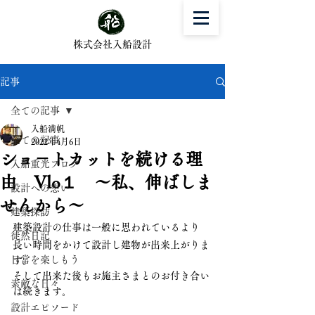
株式会社入船設計
記事
全ての記事
入船満帆
全ての記事
2022年4月6日
ショ－トカットを続ける理
入船重光ブログ
由 Vlo１ ～私、伸ばしま
設計への想い
せんから～
建築探訪
建築設計の仕事は一般に思われているより
徒然日記
長い時間をかけて設計し建物が出来上がりま
日常を楽しもう
す。
そして出来た後もお施主さまとのお付き合い
素敵な日々
は続きます。
設計エピソード