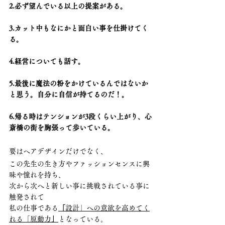
2.必ず望んでいる以上の提案がある。
3.カット中もなにかと面白い事を仕掛けてく
る。
4.経営についても話す。
5.最後に魔法の粉をかけているんではないか
と思う。自分に自信が持てるのだ！。
6.帰る時はテンションが3段くらい上がり、心
斎橋の街を胸張って歩いている。
要はヘアデザインだけでなく、
この先生の生き方やファッションセンスに興
味や憧れを持ち、
次から次へと新しい事に挑戦されている事に
触発されて
私の仕事である
「
設計」への意欲を高めてく
れる「原動力
」
となっている。