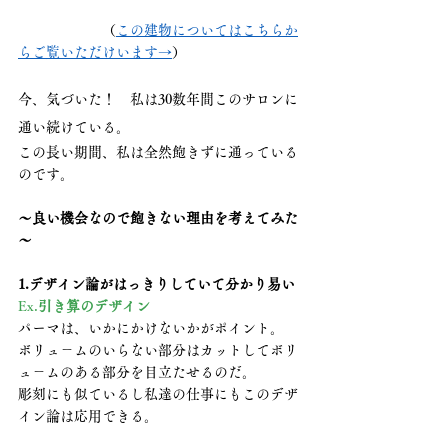
　　　　　　（
この建物についてはこちらか
らご覧いただけいます→
）
今、気づいた！　私は30数年間このサロンに
通い続けている。
この長い期間、私は全然飽きずに通っている
のです。
～良い機会なので飽きない理由を考えてみた
～
1.デザイン論がはっきりしていて分かり易い
Ex.
引き算のデザイン
パーマは、いかにかけないかがポイント。
ボリュ－ムのいらない部分はカットしてボリ
ュ－ムのある部分を目立たせるのだ。
彫刻にも似ているし私達の仕事にもこのデザ
イン論は応用できる。